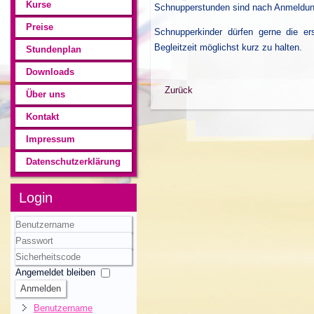
Kurse
Schnupperstunden sind nach Anmeldung
Preise
Schnupperkinder dürfen gerne die er
Begleitzeit möglichst kurz zu halten.
Stundenplan
Downloads
Zurück
Über uns
Kontakt
Impressum
Datenschutzerklärung
Login
Benutzername
Passwort
Sicherheitscode
Angemeldet bleiben
Anmelden
Benutzername