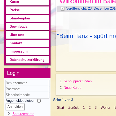
Willkommen im Balle
Kurse
Veröffentlicht: 23. Dezember 201
Preise
Stundenplan
Downloads
"Beim Tanz - spürt 
Über uns
Kontakt
Impressum
Corvin 
Datenschutzerklärung
Login
Schnupperstunden
Neue Kurse
Benutzername
Passwort
Sicherheitscode
Seite 1 von 3
Angemeldet bleiben
Anmelden
Start
Zurück
1
2
3
Weiter
Benutzername